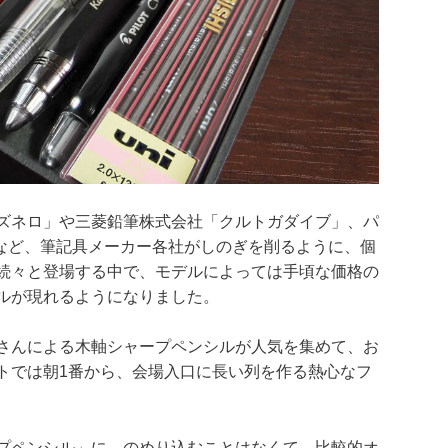
ズネロ」や三菱鉛筆株式会社「クルトガダイブ」、パ
」など、筆記具メーカー各社がしのぎを削るように、個
続々と登場する中で、モデルによっては手頃な価格の
ルが現れるようになりました。
さんによる木軸シャープペンシルが人気を集めて、お
トでは朝1番から、会場入口に長い列を作る熱心なフ
プペンシル」に、のめり込むことはなくて、比較的オ