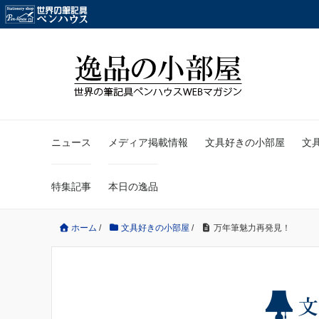
ニュース
メディア掲載情報
文具好きの小部屋
文
特集記事
本日の逸品
ホーム
/
文具好きの小部屋
/
万年筆魅力再発見！