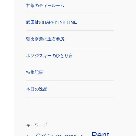
甘茶のティールーム
武田健のHAPPY INK TIME
朝比奈斎の玉石参房
ホソジスキーのひとり言
特集記事
本日の逸品
キーワード
Pent
Gペン