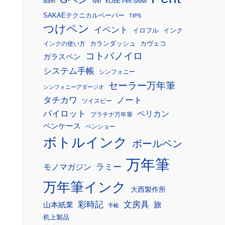
IWI
dunn
KOBE Pen Show
SAKAEテクニカルペーパー
TIPS
つけペン
イベント
イロフル
インク
カランダッシュ
カヴェコ
インクの使い方
コトバノイロ
ガラスペン
システム手帳
シンフォニー
セーラー万年筆
シンフォニーアダージオ
タチカワ
ノート
ツイスビー
パイロット
ペリカン
プラチナ万年筆
ペンケース
ペンショー
ボトルインク
ボールペン
万年筆
モノマガジン
ラミー
万年筆インク
大西製作所
彩時記
文房具
旅
山本紙業
手帳
机上製品