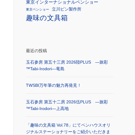
東京インターナショナルペンショー
立川ピン製作所
東京ペンショー
趣味の文具箱
最近の投稿
玉石参房 第五十三房 2026陸PLUS ―旅彩
™Tabi-Irodori―竜島
TWSBI万年筆の魅力再発見！
玉石参房 第五十二房 2026伍PLUS ―旅彩
™Tabi-Irodori―上高地
「趣味の文具箱 Vol.78」にてペンハウスオリ
ジナルステーショナリーをご紹介いただきま