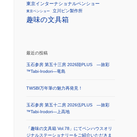
東京インターナショナルペンショー
立川ピン製作所
東京ペンショー
趣味の文具箱
最近の投稿
玉石参房 第五十三房 2026陸PLUS ―旅彩
™Tabi-Irodori―竜島
TWSBI万年筆の魅力再発見！
玉石参房 第五十二房 2026伍PLUS ―旅彩
™Tabi-Irodori―上高地
「趣味の文具箱 Vol.78」にてペンハウスオリ
ジナルステーショナリーをご紹介いただきま