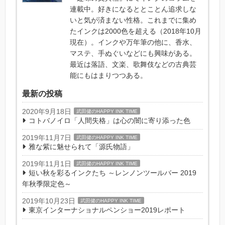
連載中。好きになるととことん追求しな
いと気が済まない性格。これまでに集め
たインクは2000色を超える（2018年10月
現在）。インクや万年筆の他に、香水、
マステ、手ぬぐいなどにも興味がある。
最近は落語、文楽、歌舞伎などの古典芸
能にもはまりつつある。
最新の投稿
2020年9月18日
武田健のHAPPY INK TIME
コトバノイロ「人間失格」は心の闇に寄り添った色
2019年11月7日
武田健のHAPPY INK TIME
雅な紫に魅せられて「源氏物語」
2019年11月1日
武田健のHAPPY INK TIME
短い秋を彩るインクたち ～レンノンツールバー 2019
年秋季限定色～
2019年10月23日
武田健のHAPPY INK TIME
東京インターナショナルペンショー2019レポート