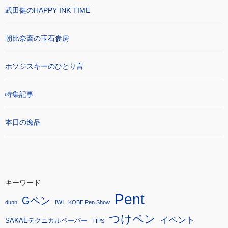
武田健のHAPPY INK TIME
朝比奈斎の玉石参房
ホソジスキーのひとり言
特集記事
本日の逸品
キーワード
Pent
Gペン
IWI
dunn
KOBE Pen Show
つけペン
イベント
SAKAEテクニカルペーパー
TIPS