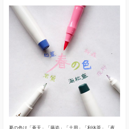
夏の色は「蒼天」「藤姿」「土用」「利休茶」「夜