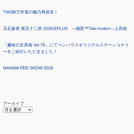
TWSBI万年筆の魅力再発見！
玉石参房 第五十二房 2026伍PLUS ―旅彩™Tabi-Irodori―上高地
「趣味の文具箱 Vol.78」にてペンハウスオリジナルステーショナリ
ーをご紹介いただきました！
NANIWA PEN SHOW 2026
アーカイブ