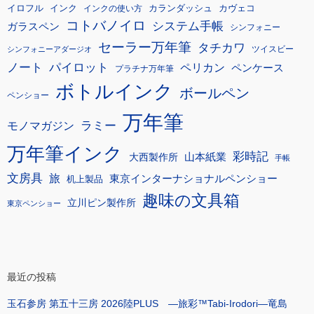
イロフル
インク
カランダッシュ
カヴェコ
インクの使い方
コトバノイロ
システム手帳
ガラスペン
シンフォニー
セーラー万年筆
タチカワ
ツイスビー
シンフォニーアダージオ
ノート
パイロット
ペリカン
ペンケース
プラチナ万年筆
ボトルインク
ボールペン
ペンショー
万年筆
モノマガジン
ラミー
万年筆インク
彩時記
大西製作所
山本紙業
手帳
文房具
旅
東京インターナショナルペンショー
机上製品
趣味の文具箱
立川ピン製作所
東京ペンショー
最近の投稿
玉石参房 第五十三房 2026陸PLUS ―旅彩™Tabi-Irodori―竜島