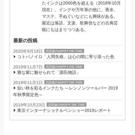
たインクは2000色を超える（2018年10月
現在）。インクや万年筆の他に、香水、
マステ、手ぬぐいなどにも興味がある。
最近は落語、文楽、歌舞伎などの古典芸
能にもはまりつつある。
最新の投稿
2020年9月18日
武田健のHAPPY INK TIME
コトバノイロ「人間失格」は心の闇に寄り添った色
2019年11月7日
武田健のHAPPY INK TIME
雅な紫に魅せられて「源氏物語」
2019年11月1日
武田健のHAPPY INK TIME
短い秋を彩るインクたち ～レンノンツールバー 2019
年秋季限定色～
2019年10月23日
武田健のHAPPY INK TIME
東京インターナショナルペンショー2019レポート