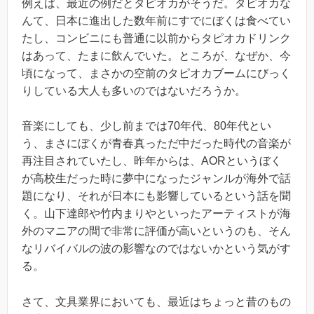
例えば、最近の例だとタピオカがそうだ。タピオカな
んて、日本に進出した数年前にすでにぼくは食べてい
たし、コンビニにも普通に以前からタピオカドリンク
はあって、たまに飲んでいた。ところが、なぜか、今
頃になって、まさかの空前のタピオカブームにびっく
りしている大人も多いのではないだろうか。
音楽にしても、少し前までは70年代、80年代とい
う、まさにぼくが青春真っただ中だった時代の音楽が
再注目されていたし、昨年からは、AORというぼく
が高校生だった時に夢中になったジャンルが海外で話
題になり、それが日本にも影響しているという話を聞
く。山下達郎や竹内まりやといったアーティストが海
外のマニアの間で非常に評価が高いというのも、そん
なリバイバルの波の影響なのではないかという気がす
る。
さて、文具業界においても、最近はちょっと昔のもの