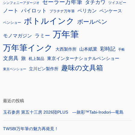
セーラー万年筆
タチカワ
ツイスビー
シンフォニーアダージオ
ノート
パイロット
ペリカン
ペンケース
プラチナ万年筆
ボトルインク
ボールペン
ペンショー
万年筆
モノマガジン
ラミー
万年筆インク
彩時記
大西製作所
山本紙業
手帳
文房具
旅
東京インターナショナルペンショー
机上製品
趣味の文具箱
立川ピン製作所
東京ペンショー
最近の投稿
玉石参房 第五十三房 2026陸PLUS ―旅彩™Tabi-Irodori―竜島
TWSBI万年筆の魅力再発見！