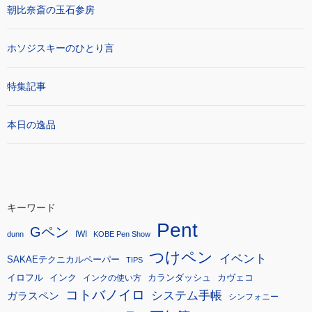
朝比奈斎の玉石参房
ホソジスキーのひとり言
特集記事
本日の逸品
キーワード
Pent
Gペン
IWI
dunn
KOBE Pen Show
つけペン
イベント
SAKAEテクニカルペーパー
TIPS
イロフル
インク
カランダッシュ
カヴェコ
インクの使い方
コトバノイロ
システム手帳
ガラスペン
シンフォニー