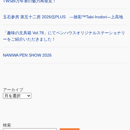
TWSBI万年筆の魅力再発見！
玉石参房 第五十二房 2026伍PLUS ―旅彩™Tabi-Irodori―上高地
「趣味の文具箱 Vol.78」にてペンハウスオリジナルステーショナリ
ーをご紹介いただきました！
NANIWA PEN SHOW 2026
アーカイブ
検索