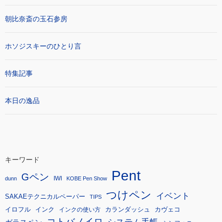
朝比奈斎の玉石参房
ホソジスキーのひとり言
特集記事
本日の逸品
キーワード
Pent
Gペン
IWI
dunn
KOBE Pen Show
つけペン
イベント
SAKAEテクニカルペーパー
TIPS
イロフル
インク
カランダッシュ
カヴェコ
インクの使い方
コトバノイロ