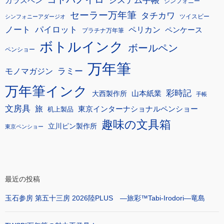
システム手帳
ガラスペン
シンフォニー
セーラー万年筆
タチカワ
ツイスビー
シンフォニーアダージオ
ノート
パイロット
ペリカン
ペンケース
プラチナ万年筆
ボトルインク
ボールペン
ペンショー
万年筆
モノマガジン
ラミー
万年筆インク
彩時記
大西製作所
山本紙業
手帳
文房具
旅
東京インターナショナルペンショー
机上製品
趣味の文具箱
立川ピン製作所
東京ペンショー
最近の投稿
玉石参房 第五十三房 2026陸PLUS ―旅彩™Tabi-Irodori―竜島