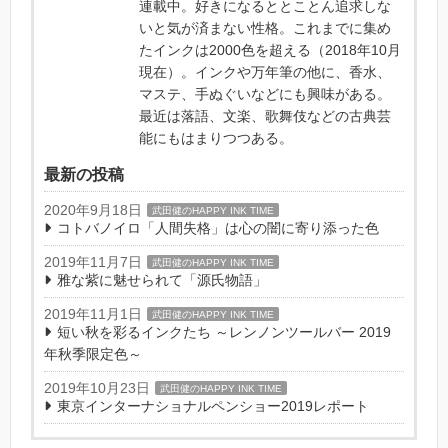
連載中。好きになるととことん追求しな
いと気が済まない性格。これまでに集め
たインクは2000色を超える（2018年10月
現在）。インクや万年筆の他に、香水、
マステ、手ぬぐいなどにも興味がある。
最近は落語、文楽、歌舞伎などの古典芸
能にもはまりつつある。
最新の投稿
2020年9月18日
武田健のHAPPY INK TIME
コトバノイロ「人間失格」は心の闇に寄り添った色
2019年11月7日
武田健のHAPPY INK TIME
雅な紫に魅せられて「源氏物語」
2019年11月1日
武田健のHAPPY INK TIME
短い秋を彩るインクたち ～レンノンツールバー 2019
年秋季限定色～
2019年10月23日
武田健のHAPPY INK TIME
東京インターナショナルペンショー2019レポート