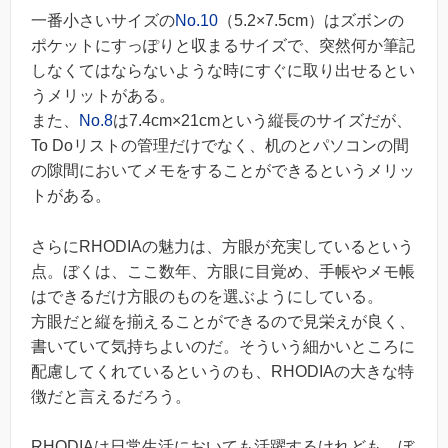
一番小さいサイズの
No.10
（5.2×7.5cm）はズボンの
ポケットにすっぽりと収まるサイズで、突然何か筆記
しなくてはならないような時にすぐに取り出せるとい
うメリットがある。
また、
No.8
は7.4cm×21cmという縦長のサイズだが、
To Doリストの管理だけでなく、机のとパソコンの間
の隙間においてメモをすることができるというメリッ
トがある。
さらにRHODIAの魅力は、方眼が充実しているという
点。ぼくは、ここ数年、方眼に目覚め、手帳やメモ帳
はできるだけ方眼のものを選ぶようにしている。
方眼だと縦を揃えることができるので見栄えが良く、
書いていて気持ちよいのだ。そういう細かいところに
配慮してくれているというのも、RHODIAの大きな特
徴だと言えるだろう。
RHODIAは日常生活においても活躍するけれども、ぼ