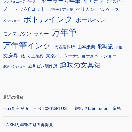
セーラー万年筆
タチカワ
ツイスビー
シンフォニーアダージオ
ノート
パイロット
ペリカン
ペンケース
プラチナ万年筆
ボトルインク
ボールペン
ペンショー
万年筆
モノマガジン
ラミー
万年筆インク
彩時記
大西製作所
山本紙業
手帳
文房具
旅
東京インターナショナルペンショー
机上製品
趣味の文具箱
立川ピン製作所
東京ペンショー
最近の投稿
玉石参房 第五十三房 2026陸PLUS ―旅彩™Tabi-Irodori―竜島
TWSBI万年筆の魅力再発見！