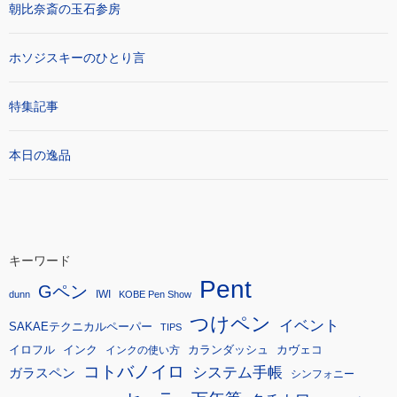
朝比奈斎の玉石参房
ホソジスキーのひとり言
特集記事
本日の逸品
キーワード
Pent
Gペン
IWI
dunn
KOBE Pen Show
つけペン
イベント
SAKAEテクニカルペーパー
TIPS
イロフル
インク
カランダッシュ
カヴェコ
インクの使い方
コトバノイロ
システム手帳
ガラスペン
シンフォニー