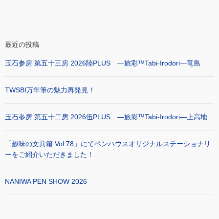
最近の投稿
玉石参房 第五十三房 2026陸PLUS ―旅彩™Tabi-Irodori―竜島
TWSBI万年筆の魅力再発見！
玉石参房 第五十二房 2026伍PLUS ―旅彩™Tabi-Irodori―上高地
「趣味の文具箱 Vol.78」にてペンハウスオリジナルステーショナリ
ーをご紹介いただきました！
NANIWA PEN SHOW 2026