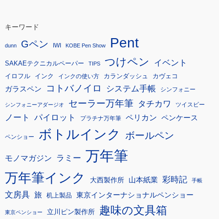
キーワード
Pent
Gペン
IWI
dunn
KOBE Pen Show
つけペン
イベント
SAKAEテクニカルペーパー
TIPS
イロフル
インク
カランダッシュ
カヴェコ
インクの使い方
コトバノイロ
システム手帳
ガラスペン
シンフォニー
セーラー万年筆
タチカワ
ツイスビー
シンフォニーアダージオ
ノート
パイロット
ペリカン
ペンケース
プラチナ万年筆
ボトルインク
ボールペン
ペンショー
万年筆
モノマガジン
ラミー
万年筆インク
彩時記
大西製作所
山本紙業
手帳
文房具
旅
東京インターナショナルペンショー
机上製品
趣味の文具箱
立川ピン製作所
東京ペンショー