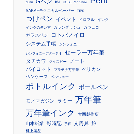
Pent
Gペン
IWI
dunn
KOBE Pen Show
SAKAEテクニカルペーパー
TIPS
つけペン
イベント
イロフル
インク
カランダッシュ
カヴェコ
インクの使い方
コトバノイロ
ガラスペン
システム手帳
シンフォニー
セーラー万年筆
シンフォニーアダージオ
タチカワ
ノート
ツイスビー
パイロット
ペリカン
プラチナ万年筆
ペンケース
ペンショー
ボトルインク
ボールペン
万年筆
モノマガジン
ラミー
万年筆インク
大西製作所
彩時記
文房具
旅
山本紙業
手帳
机上製品