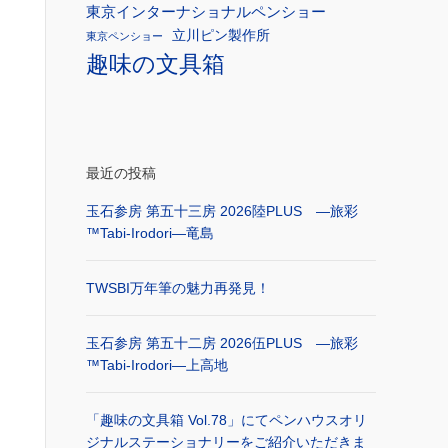
東京インターナショナルペンショー
立川ピン製作所
東京ペンショー
趣味の文具箱
最近の投稿
玉石参房 第五十三房 2026陸PLUS ―旅彩
™Tabi-Irodori―竜島
TWSBI万年筆の魅力再発見！
玉石参房 第五十二房 2026伍PLUS ―旅彩
™Tabi-Irodori―上高地
「趣味の文具箱 Vol.78」にてペンハウスオリ
ジナルステーショナリーをご紹介いただきま