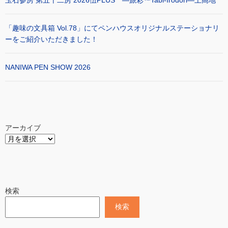
玉石参房 第五十二房 2026伍PLUS ―旅彩™Tabi-Irodori―上高地
「趣味の文具箱 Vol.78」にてペンハウスオリジナルステーショナリ
ーをご紹介いただきました！
NANIWA PEN SHOW 2026
アーカイブ
検索
検索