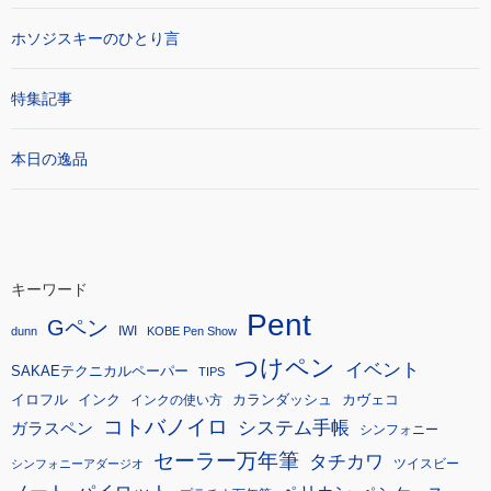
ホソジスキーのひとり言
特集記事
本日の逸品
キーワード
Pent
Gペン
IWI
dunn
KOBE Pen Show
つけペン
イベント
SAKAEテクニカルペーパー
TIPS
イロフル
インク
カランダッシュ
カヴェコ
インクの使い方
コトバノイロ
システム手帳
ガラスペン
シンフォニー
セーラー万年筆
タチカワ
ツイスビー
シンフォニーアダージオ