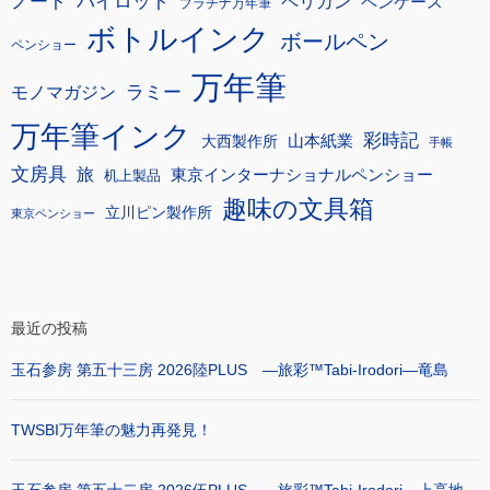
ノート
パイロット
ペリカン
ペンケース
プラチナ万年筆
ボトルインク
ボールペン
ペンショー
万年筆
モノマガジン
ラミー
万年筆インク
彩時記
大西製作所
山本紙業
手帳
文房具
旅
東京インターナショナルペンショー
机上製品
趣味の文具箱
立川ピン製作所
東京ペンショー
最近の投稿
玉石参房 第五十三房 2026陸PLUS ―旅彩™Tabi-Irodori―竜島
TWSBI万年筆の魅力再発見！