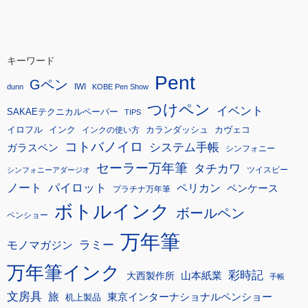
キーワード
Pent
Gペン
IWI
dunn
KOBE Pen Show
つけペン
イベント
SAKAEテクニカルペーパー
TIPS
イロフル
インク
カランダッシュ
カヴェコ
インクの使い方
コトバノイロ
システム手帳
ガラスペン
シンフォニー
セーラー万年筆
タチカワ
ツイスビー
シンフォニーアダージオ
ノート
パイロット
ペリカン
ペンケース
プラチナ万年筆
ボトルインク
ボールペン
ペンショー
万年筆
モノマガジン
ラミー
万年筆インク
彩時記
大西製作所
山本紙業
手帳
文房具
旅
東京インターナショナルペンショー
机上製品