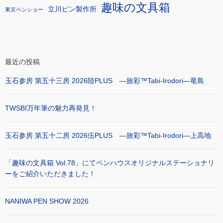
趣味の文具箱
立川ピン製作所
東京ペンショー
最近の投稿
玉石参房 第五十三房 2026陸PLUS ―旅彩™Tabi-Irodori―竜島
TWSBI万年筆の魅力再発見！
玉石参房 第五十二房 2026伍PLUS ―旅彩™Tabi-Irodori―上高地
「趣味の文具箱 Vol.78」にてペンハウスオリジナルステーショナリ
ーをご紹介いただきました！
NANIWA PEN SHOW 2026