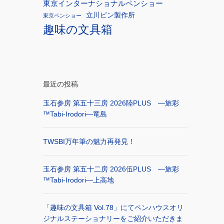
東京インターナショナルペンショー
立川ピン製作所
東京ペンショー
趣味の文具箱
最近の投稿
玉石参房 第五十三房 2026陸PLUS ―旅彩
™Tabi-Irodori―竜島
TWSBI万年筆の魅力再発見！
玉石参房 第五十二房 2026伍PLUS ―旅彩
™Tabi-Irodori―上高地
「趣味の文具箱 Vol.78」にてペンハウスオリ
ジナルステーショナリーをご紹介いただきま