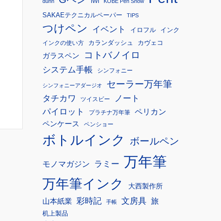
IWI
dunn
KOBE Pen Show
SAKAEテクニカルペーパー
TIPS
つけペン
イベント
イロフル
インク
カランダッシュ
カヴェコ
インクの使い方
コトバノイロ
ガラスペン
システム手帳
シンフォニー
セーラー万年筆
シンフォニーアダージオ
タチカワ
ノート
ツイスビー
パイロット
ペリカン
プラチナ万年筆
ペンケース
ペンショー
ボトルインク
ボールペン
万年筆
モノマガジン
ラミー
万年筆インク
大西製作所
彩時記
文房具
旅
山本紙業
手帳
机上製品