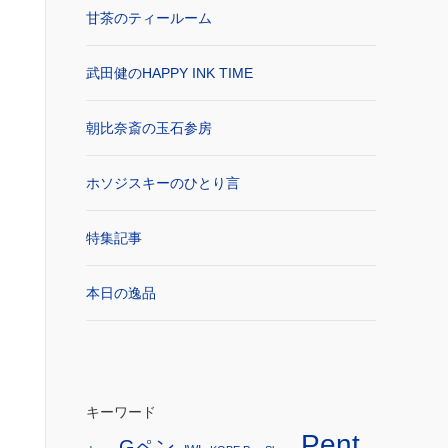
甘茶のティールーム
武田健のHAPPY INK TIME
朝比奈斎の玉石参房
ホソジスキーのひとり言
特集記事
本日の逸品
キーワード
Pent
Gペン