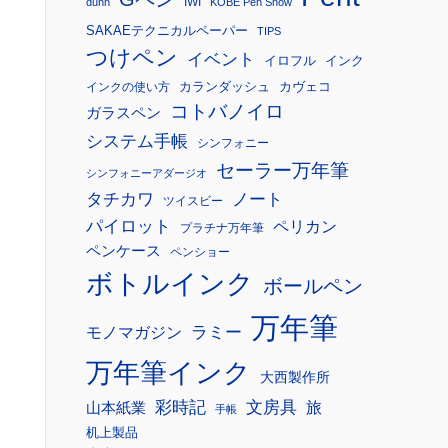
IWI
dunn
KOBE Pen Show
SAKAEテクニカルペーパー
TIPS
つけペン
イベント
イロフル
インク
カランダッシュ
カヴェコ
インクの使い方
コトバノイロ
ガラスペン
システム手帳
シンフォニー
セーラー万年筆
シンフォニーアダージオ
タチカワ
ノート
ツイスビー
パイロット
ペリカン
プラチナ万年筆
ペンケース
ペンショー
ボトルインク
ボールペン
万年筆
モノマガジン
ラミー
万年筆インク
大西製作所
彩時記
文房具
旅
山本紙業
手帳
机上製品