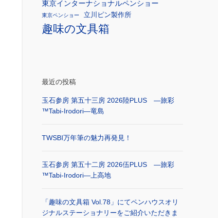
東京インターナショナルペンショー
立川ピン製作所
東京ペンショー
趣味の文具箱
最近の投稿
玉石参房 第五十三房 2026陸PLUS ―旅彩
™Tabi-Irodori―竜島
TWSBI万年筆の魅力再発見！
玉石参房 第五十二房 2026伍PLUS ―旅彩
™Tabi-Irodori―上高地
「趣味の文具箱 Vol.78」にてペンハウスオリ
ジナルステーショナリーをご紹介いただきま