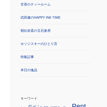
甘茶のティールーム
武田健のHAPPY INK TIME
朝比奈斎の玉石参房
ホソジスキーのひとり言
特集記事
本日の逸品
キーワード
Pent
Gペン