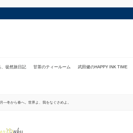
具、徒然旅日記
甘茶のティールーム
武田健のHAPPY INK TIME
如月―冬から春へ。世界よ、我をなぐさめよ。