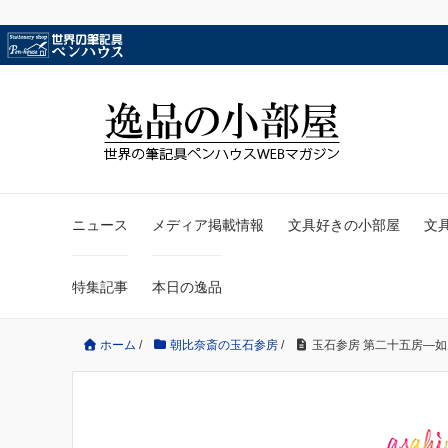
ニュース
メディア掲載情報
文具好きの小部屋
文
特集記事
本日の逸品
ホーム
/
朝比奈斎の玉石参房
/
玉石参房 第二十五房―