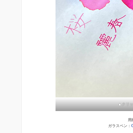
▲クリ
用
ガラスペン：