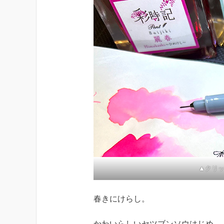
▲クリ
春きにけらし。
かわいらしいセツブンソウはじめ、