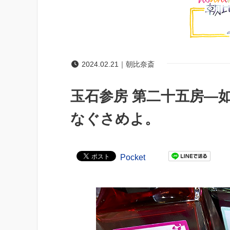
2024.02.21｜朝比奈斎
玉石参房 第二十五房―
なぐさめよ。
Pocket