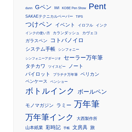
Pent
Gペン
IWI
dunn
KOBE Pen Show
SAKAEテクニカルペーパー
TIPS
つけペン
イベント
イロフル
インク
カランダッシュ
カヴェコ
インクの使い方
コトバノイロ
ガラスペン
システム手帳
シンフォニー
セーラー万年筆
シンフォニーアダージオ
タチカワ
ノート
ツイスビー
パイロット
ペリカン
プラチナ万年筆
ペンケース
ペンショー
ボトルインク
ボールペン
万年筆
モノマガジン
ラミー
万年筆インク
大西製作所
彩時記
文房具
旅
山本紙業
手帳