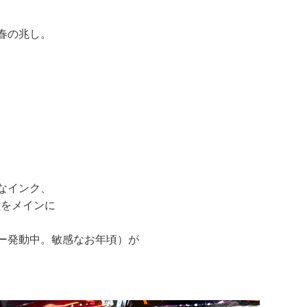
春の兆し。
なインク、
組をメインに
ー発動中。敏感なお年頃）が