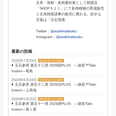
文具・画材・多肉愛好家として雑貨店
「SHOP５１１」にて多肉植物の育成販売
と文具雑貨諸事の販売に携わる。好きな
言葉は「玉石混淆」
Twitter：
@asahinaitsuku
Instagram：
@asahinaitsuku
最新の投稿
2026年7月29日
朝比奈斎の玉石参房
玉石参房 第五十三房 2026陸PLUS ―旅彩™Tabi-
Irodori―竜島
2026年6月24日
朝比奈斎の玉石参房
玉石参房 第五十二房 2026伍PLUS ―旅彩™Tabi-
Irodori―上高地
2026年5月20日
朝比奈斎の玉石参房
玉石参房 第五十一房 2026肆PLUS ―旅彩Tabi-
Irodori―美ヶ原