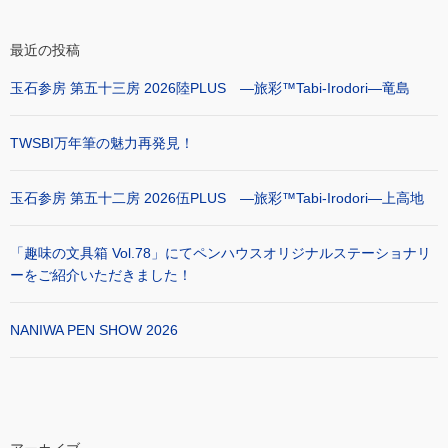
最近の投稿
玉石参房 第五十三房 2026陸PLUS ―旅彩™Tabi-Irodori―竜島
TWSBI万年筆の魅力再発見！
玉石参房 第五十二房 2026伍PLUS ―旅彩™Tabi-Irodori―上高地
「趣味の文具箱 Vol.78」にてペンハウスオリジナルステーショナリ
ーをご紹介いただきました！
NANIWA PEN SHOW 2026