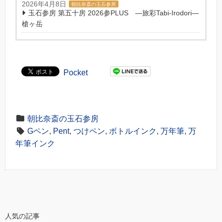
2026年4月8日
朝比奈斎の玉石参房
玉石参房 第五十房 2026参PLUS ―旅彩Tabi-Irodori―
槍ヶ岳
Pocket
朝比奈斎の玉石参房
Gペン
,
Pent
,
つけペン
,
ボトルインク
,
万年筆
,
万
年筆インク
人気の記事