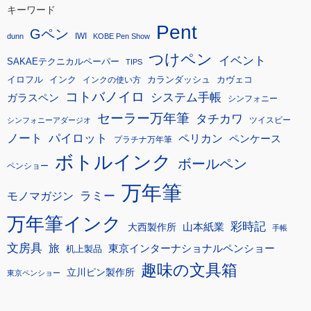
キーワード
Pent
Gペン
IWI
dunn
KOBE Pen Show
つけペン
イベント
SAKAEテクニカルペーパー
TIPS
イロフル
インク
カランダッシュ
カヴェコ
インクの使い方
コトバノイロ
システム手帳
ガラスペン
シンフォニー
セーラー万年筆
タチカワ
ツイスビー
シンフォニーアダージオ
ノート
パイロット
ペリカン
ペンケース
プラチナ万年筆
ボトルインク
ボールペン
ペンショー
万年筆
モノマガジン
ラミー
万年筆インク
彩時記
大西製作所
山本紙業
手帳
文房具
旅
東京インターナショナルペンショー
机上製品
趣味の文具箱
立川ピン製作所
東京ペンショー