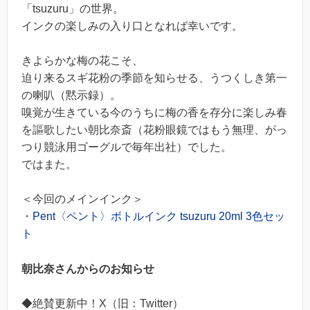
「tsuzuru」の世界。
インクの楽しみの入り口となれば幸いです。
きよらかな梅の花こそ、
迫り来るスギ花粉の季節を知らせる、うつくしき第一
の喇叭（黙示録）。
嗅覚が生きている今のうちに梅の香を存分に楽しみ春
を謳歌したい朝比奈斎（花粉眼鏡ではもう無理、がっ
つり競泳用ゴーグルで毎年出社）でした。
ではまた。
＜今回のメインインク＞
・
Pent〈ペント〉ボトルインク tsuzuru 20ml 3色セッ
ト
朝比奈さんからのお知らせ
◆絶賛更新中！X（旧：Twitter）