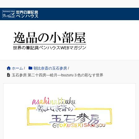
ホーム
/
朝比奈斎の玉石参房
/
玉石参房 第二十四房―睦月―tsuzuru３色の彩なす世界