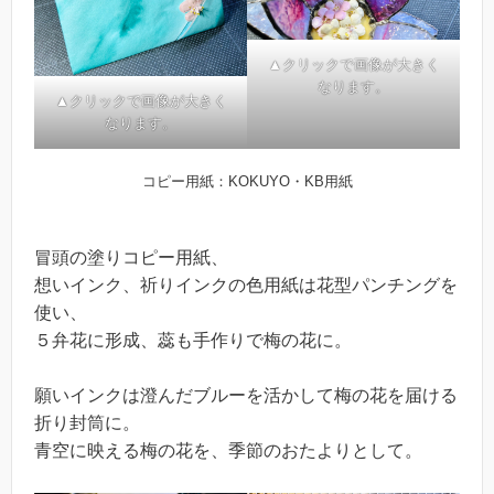
▲クリックで画像が大きく
なります。
▲クリックで画像が大きく
なります。
コピー用紙：KOKUYO・KB用紙
冒頭の塗りコピー用紙、
想いインク、祈りインクの色用紙は花型パンチングを
使い、
５弁花に形成、蕊も手作りで梅の花に。
願いインクは澄んだブルーを活かして梅の花を届ける
折り封筒に。
青空に映える梅の花を、季節のおたよりとして。