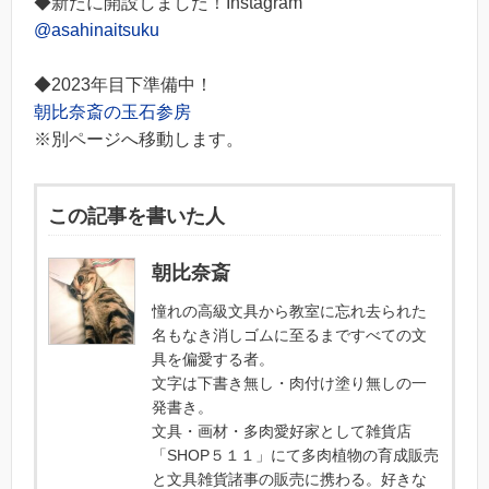
◆新たに開設しました！Instagram
@asahinaitsuku
◆2023年目下準備中！
朝比奈斎の玉石参房
※別ページへ移動します。
この記事を書いた人
朝比奈斎
憧れの高級文具から教室に忘れ去られた
名もなき消しゴムに至るまですべての文
具を偏愛する者。
文字は下書き無し・肉付け塗り無しの一
発書き。
文具・画材・多肉愛好家として雑貨店
「SHOP５１１」にて多肉植物の育成販売
と文具雑貨諸事の販売に携わる。好きな