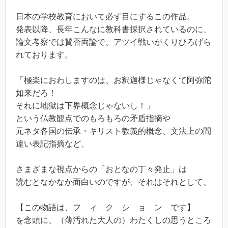
日本の学校教育において必ず目にするこの作品。
発表以降、長年こんなに教科書採択されているのに、
論文考察では賛否両論で、アツイ戦いがくりひろげら
れております。
「極楽におわしますのは、お釈迦様じゃなくて阿弥陀
如来だろ！
それに地獄は下界概念じゃないし！」
という仏教観点でのもろもろの矛盾指摘や
元ネタ各国の伝承・キリスト教義的概念、文法上の間
違い表記指摘など、
さまざまな視点からの「おとなの丁々発止」は
読むとなかなか面白いのですが、それはそれとして、
【この物語は、フ ィ ク シ ョ ン です】
を念頭に、（薄汚れた大人の）わたくしの思うところ