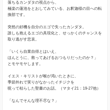
落ちるカンダタの視点から、
極楽の蓮池をとおしてみている、お釈迦様の目への転
換部です。
突然の好機を自分のエゴで失ったカンダタ。
誰しも抱えるエゴの具現化と、せっかくのチャンスを
取り逃がす悲哀。
「いくら自業自得とはいえ、
ほんとうに、救ってあげるおつもりだったのか？」
とモヤモヤします。
イエス・キリストが喉が渇いたときに、
季節外れで実りがなかったイチジクを
呪って枯らした聖書のお話。（マタイ21：19-27他）
「なんでそんな理不尽な？」