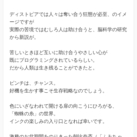
ディストピアでは人々は奪い合う狂態が必至、のイメ
ージですが
実際の苦境ではむしろ人は助け合うと、脳科学の研究
から新説が。
苦しいときほど互いに助け合うやさしい心が
既にプログラミングされているらしい。
だから人類は生き残ることができたと。
ピンチは、チャンス。
好機を生かす事こそ生存戦略なのでしょう。
色にいざなわれて開ける扉の向こうにひろがる、
「蜘蛛の糸」の世界。
インクの楽しみの入り口となれば幸いです。
激務のお盆期間をのりきった朝比奈斎（「ふみちゃ