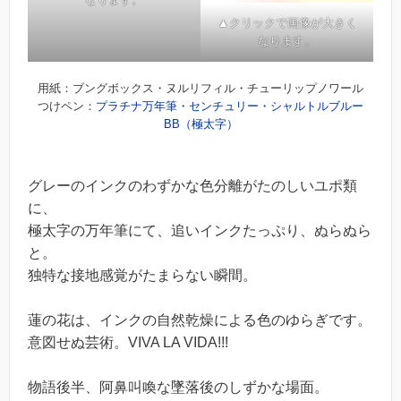
▲クリックで画像が大きく
なります。
用紙：ブングボックス・ヌルリフィル・チューリップノワール
つけペン：
プラチナ万年筆・センチュリー・シャルトルブルー
BB（極太字）
グレーのインクのわずかな色分離がたのしいユポ類
に、
極太字の万年筆にて、追いインクたっぷり、ぬらぬら
と。
独特な接地感覚がたまらない瞬間。
蓮の花は、インクの自然乾燥による色のゆらぎです。
意図せぬ芸術。VIVA LA VIDA!!!
物語後半、阿鼻叫喚な墜落後のしずかな場面。