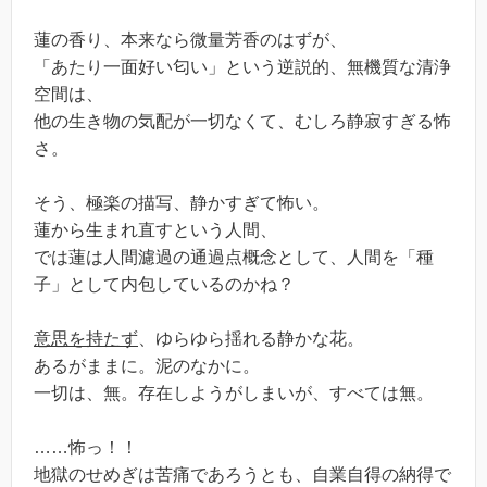
蓮の香り、本来なら微量芳香のはずが、
「あたり一面好い匂い」という逆説的、無機質な清浄
空間は、
他の生き物の気配が一切なくて、むしろ静寂すぎる怖
さ。
そう、極楽の描写、静かすぎて怖い。
蓮から生まれ直すという人間、
では蓮は人間濾過の通過点概念として、人間を「種
子」として内包しているのかね？
意思を持たず
、ゆらゆら揺れる静かな花。
あるがままに。泥のなかに。
一切は、無。存在しようがしまいが、すべては無。
……怖っ！！
地獄のせめぎは苦痛であろうとも、自業自得の納得で