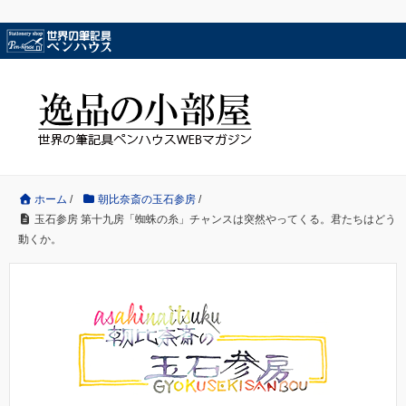
ホーム
/
朝比奈斎の玉石参房
/
玉石参房 第十九房「蜘蛛の糸」チャンスは突然やってくる。君たちはどう
動くか。