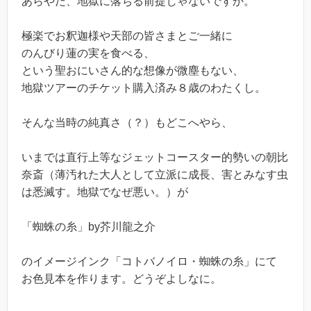
あらやだ、地獄に落ちる前提じゃないですか。
極楽でお釈迦様や天部の皆さまとご一緒に
のんびり蓮の実を食べる、
という聖おにいさん的な想像が微塵もない、
地獄ツアーのチケット購入済み８歳のわたくし。
そんな当時の純真さ（？）もどこへやら、
いまでは直行上等なジェットコースター的勢いの朝比
奈斎（薄汚れた大人として立派に成長、害とみなす虫
は悉滅す。地獄でなぜ悪い。）が
「蜘蛛の糸」by芥川龍之介
のイメージインク「コトバノイロ・蜘蛛の糸」にて
お色見本を作ります。どうぞよしなに。