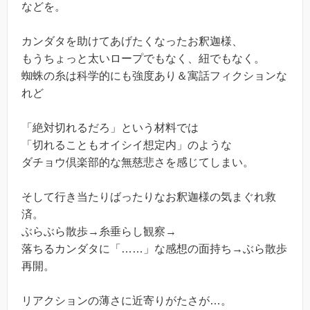
などを。
カンダタを助けてあげたくなったお釈迦様、
もうちょっと太いロープでもなく、紐でもなく。
蜘蛛の糸は科学的にも強度あり＆寓話フィクションな
れど
「絶対切れるだろ」という材料では
「切れることもオイシイ想定内」のような
ダチョウ倶楽部的な無慈悲さを感じてしまい。
そして行き当たりばったりなお釈迦様の気まぐれ救
済。
ぶらぶら散歩→糸垂らし観察→
落ちるカンダタに「……」な感想の面持ち→ぶら散歩
再開。
リアクションの薄さに近寄りがたさが…。