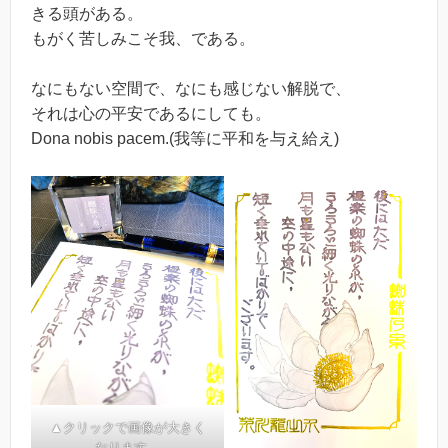
きる頭がある。
もがく苦しみこそ我、である。
なにもない空間で、なにも感じない解脱で、
それは心の平安であるにしても。
Dona nobis pacem.(我等に平和を与え給え)
▲クリックで画像が大きく
なります。