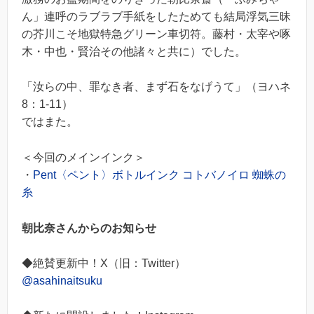
ん」連呼のラブラブ手紙をしたためても結局浮気三昧
の芥川こそ地獄特急グリーン車切符。藤村・太宰や啄
木・中也・賢治その他諸々と共に）でした。
「汝らの中、罪なき者、まず石をなげうて」（ヨハネ
8：1-11）
ではまた。
＜今回のメインインク＞
・
Pent〈ペント〉ボトルインク コトバノイロ 蜘蛛の
糸
朝比奈さんからのお知らせ
◆絶賛更新中！X（旧：Twitter）
@asahinaitsuku