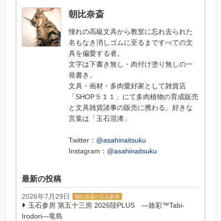
朝比奈斎
憧れの高級文具から教室に忘れ去られた
名もなき消しゴムに至るまですべての文
具を偏愛する者。
文字は下書き無し・肉付け塗り無しの一
発書き。
文具・画材・多肉愛好家として雑貨店
「SHOP５１１」にて多肉植物の育成販売
と文具雑貨諸事の販売に携わる。好きな
言葉は「玉石混淆」
Twitter：
@asahinaitsuku
Instagram：
@asahinaitsuku
最新の投稿
2026年7月29日
朝比奈斎の玉石参房
玉石参房 第五十三房 2026陸PLUS ―旅彩™Tabi-
Irodori―竜島