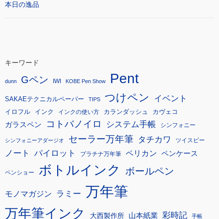
本日の逸品
キーワード
Pent
Gペン
IWI
dunn
KOBE Pen Show
つけペン
イベント
SAKAEテクニカルペーパー
TIPS
イロフル
インク
カランダッシュ
カヴェコ
インクの使い方
コトバノイロ
システム手帳
ガラスペン
シンフォニー
セーラー万年筆
タチカワ
ツイスビー
シンフォニーアダージオ
ノート
パイロット
ペリカン
ペンケース
プラチナ万年筆
ボトルインク
ボールペン
ペンショー
万年筆
モノマガジン
ラミー
万年筆インク
彩時記
大西製作所
山本紙業
手帳